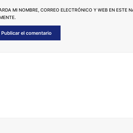
c
ARDA MI NOMBRE, CORREO ELECTRÓNICO Y WEB EN ESTE 
r
MENTE.
e
a
s
e
v
o
l
u
m
e
.