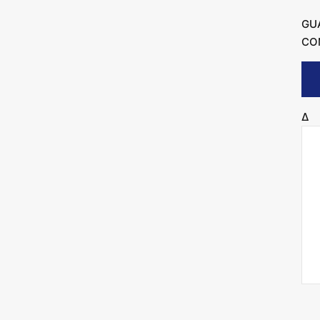
GU
CO
Δ