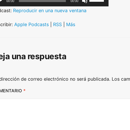
00:00
00:00
s
dcast:
Reproducir en una nueva ventana
e
U
cribir:
Apple Podcasts
|
RSS
|
Más
p
/
D
eja una respuesta
o
w
n
dirección de correo electrónico no será publicada.
Los cam
A
r
MENTARIO
*
r
o
w
k
e