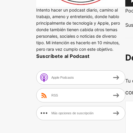
u
Intento hacer un podcast diario, camino al
Po
d
trabajo, ameno y entretenido, donde hablo
principalmente de tecnología y Apple, pero
i
Sus
donde también tienen cabida otros temas
o
personales, sociales o noticias de diverso
P
tipo. Mi intención es hacerlo en 10 minutos,
l
pero rara vez cumplo con este objetivo.
D
Suscríbete al Podcast
a
y
e
Apple Podcasts
Tu 
r
CO
RSS
Más opciones de suscripción