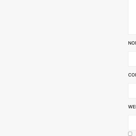
NO
CO
WE