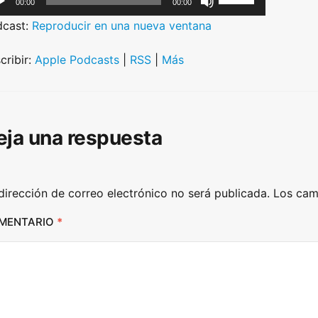
00:00
00:00
s
dcast:
Reproducir en una nueva ventana
e
U
cribir:
Apple Podcasts
|
RSS
|
Más
p
/
D
eja una respuesta
o
w
n
dirección de correo electrónico no será publicada.
Los cam
A
r
MENTARIO
*
r
o
w
k
e