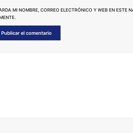
c
ARDA MI NOMBRE, CORREO ELECTRÓNICO Y WEB EN ESTE 
r
MENTE.
e
a
s
e
v
o
l
u
m
e
.