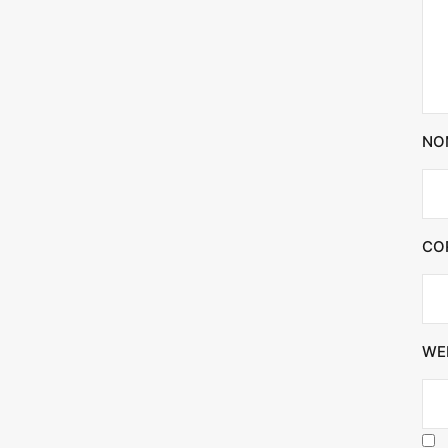
NO
CO
WE