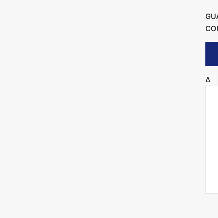
GU
CO
Δ