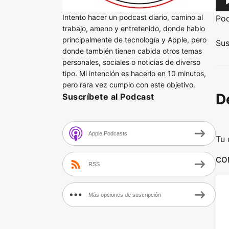
u
Intento hacer un podcast diario, camino al
Po
d
trabajo, ameno y entretenido, donde hablo
principalmente de tecnología y Apple, pero
i
Sus
donde también tienen cabida otros temas
o
personales, sociales o noticias de diverso
P
tipo. Mi intención es hacerlo en 10 minutos,
l
pero rara vez cumplo con este objetivo.
D
Suscríbete al Podcast
a
y
e
Apple Podcasts
Tu 
r
CO
RSS
Más opciones de suscripción