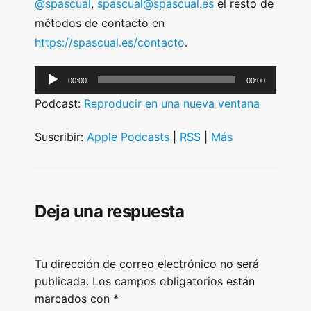
@spascual
,
spascual@spascual.es
el resto de
métodos de contacto en
https://spascual.es/contacto
.
A
00:00
00:00
u
Podcast:
Reproducir en una nueva ventana
d
i
Suscribir:
Apple Podcasts
|
RSS
|
Más
o
P
l
Deja una respuesta
a
y
e
Tu dirección de correo electrónico no será
r
publicada.
Los campos obligatorios están
marcados con
*