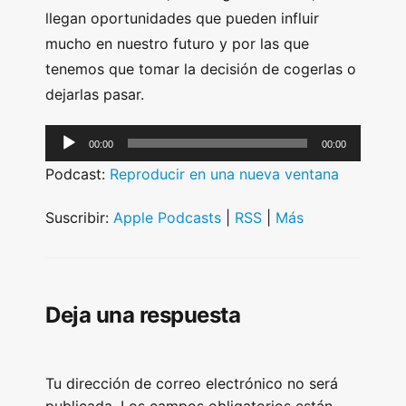
llegan oportunidades que pueden influir
mucho en nuestro futuro y por las que
tenemos que tomar la decisión de cogerlas o
dejarlas pasar.
A
00:00
00:00
u
Podcast:
Reproducir en una nueva ventana
d
i
Suscribir:
Apple Podcasts
|
RSS
|
Más
o
P
l
Deja una respuesta
a
y
e
Tu dirección de correo electrónico no será
r