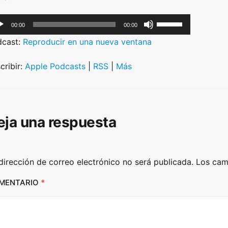
U
00:00
00:00
s
dcast:
Reproducir en una nueva ventana
e
U
cribir:
Apple Podcasts
|
RSS
|
Más
p
/
D
eja una respuesta
o
w
n
dirección de correo electrónico no será publicada.
Los cam
A
r
MENTARIO
*
r
o
w