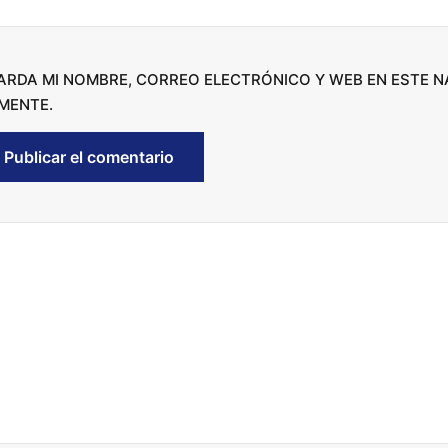
d
e
c
ARDA MI NOMBRE, CORREO ELECTRÓNICO Y WEB EN ESTE 
r
MENTE.
e
a
s
e
v
o
l
u
m
e
.