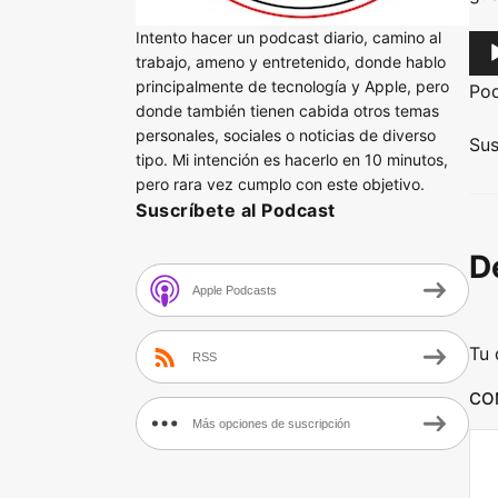
Intento hacer un podcast diario, camino al
A
trabajo, ameno y entretenido, donde hablo
u
principalmente de tecnología y Apple, pero
Po
d
donde también tienen cabida otros temas
personales, sociales o noticias de diverso
i
Sus
tipo. Mi intención es hacerlo en 10 minutos,
o
pero rara vez cumplo con este objetivo.
P
Suscríbete al Podcast
l
D
a
Apple Podcasts
y
e
Tu 
r
RSS
CO
Más opciones de suscripción