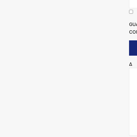
GU
CO
Δ