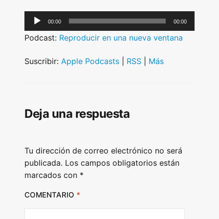
A
00:00
00:00
u
Podcast:
Reproducir en una nueva ventana
d
i
Suscribir:
Apple Podcasts
|
RSS
|
Más
o
P
l
Deja una respuesta
a
y
e
Tu dirección de correo electrónico no será
r
publicada.
Los campos obligatorios están
marcados con
*
COMENTARIO
*