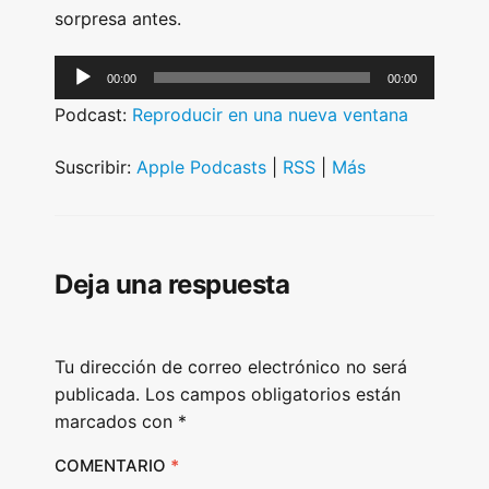
sorpresa antes.
A
00:00
00:00
u
Podcast:
Reproducir en una nueva ventana
d
i
Suscribir:
Apple Podcasts
|
RSS
|
Más
o
P
l
Deja una respuesta
a
y
e
Tu dirección de correo electrónico no será
r
publicada.
Los campos obligatorios están
marcados con
*
COMENTARIO
*