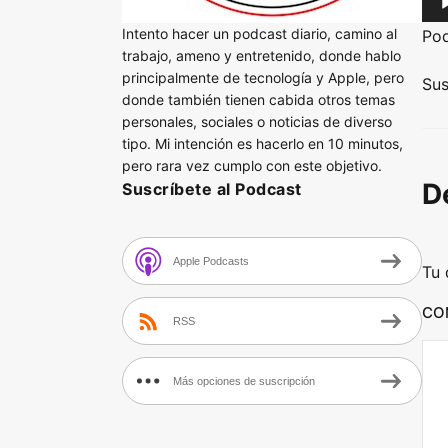
u
Intento hacer un podcast diario, camino al
Po
d
trabajo, ameno y entretenido, donde hablo
principalmente de tecnología y Apple, pero
i
Sus
donde también tienen cabida otros temas
o
personales, sociales o noticias de diverso
P
tipo. Mi intención es hacerlo en 10 minutos,
l
pero rara vez cumplo con este objetivo.
D
Suscríbete al Podcast
a
y
e
Apple Podcasts
Tu 
r
CO
RSS
Más opciones de suscripción