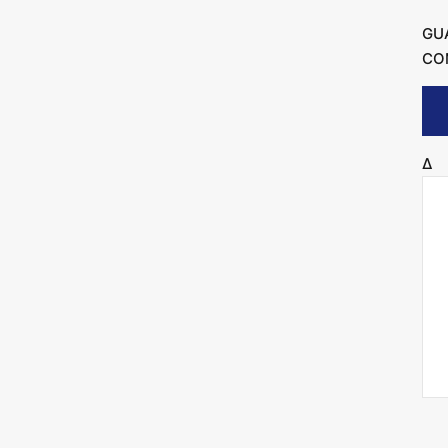
GU
CO
Δ