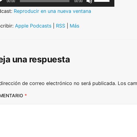
00:00
00:00
s
dcast:
Reproducir en una nueva ventana
e
U
cribir:
Apple Podcasts
|
RSS
|
Más
p
/
D
eja una respuesta
o
w
n
dirección de correo electrónico no será publicada.
Los cam
A
r
MENTARIO
*
r
o
w
k
e