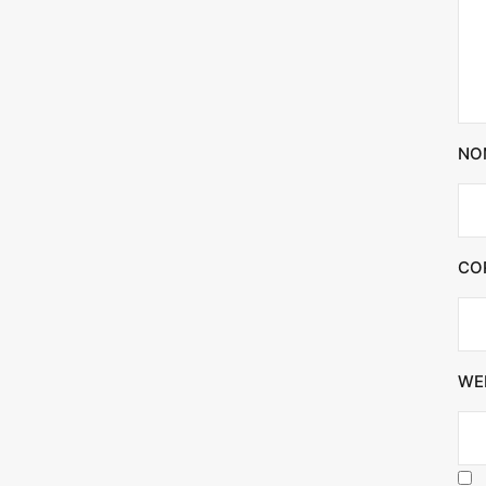
NO
CO
WE