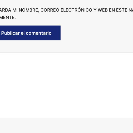
c
ARDA MI NOMBRE, CORREO ELECTRÓNICO Y WEB EN ESTE 
r
MENTE.
e
a
s
e
v
o
l
u
m
e
.