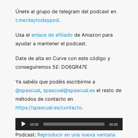
Únete al grupo de telegram del podcast en
t.me/daytodaypod
.
Usa el
enlace de afiliado
de Amazon para
ayudar a mantener el podcast.
Date de alta en Curve con este código y
conseguiremos 5£: DO6QR47E
Ya sabéis que podéis escribirme a
@spascual
,
spascual@spascual.es
el resto de
métodos de contacto en
https://spascual.es/contacto
.
A
00:00
00:00
u
Podcast:
Reproducir en una nueva ventana