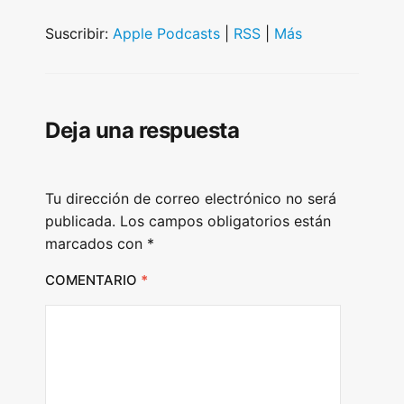
d
i
Suscribir:
Apple Podcasts
|
RSS
|
Más
o
P
l
Deja una respuesta
a
y
e
Tu dirección de correo electrónico no será
r
publicada.
Los campos obligatorios están
marcados con
*
COMENTARIO
*