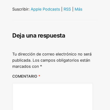
d
i
Suscribir:
Apple Podcasts
|
RSS
|
Más
o
P
l
Deja una respuesta
a
y
e
Tu dirección de correo electrónico no será
r
publicada.
Los campos obligatorios están
marcados con
*
COMENTARIO
*