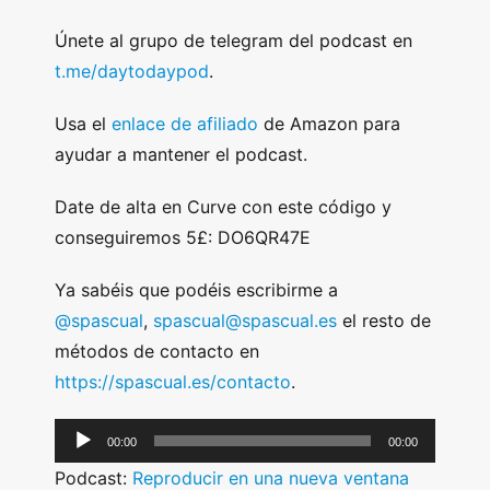
Únete al grupo de telegram del podcast en
t.me/daytodaypod
.
Usa el
enlace de afiliado
de Amazon para
ayudar a mantener el podcast.
Date de alta en Curve con este código y
conseguiremos 5£: DO6QR47E
Ya sabéis que podéis escribirme a
@spascual
,
spascual@spascual.es
el resto de
métodos de contacto en
https://spascual.es/contacto
.
A
00:00
00:00
u
Podcast:
Reproducir en una nueva ventana