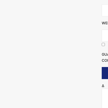
WE
GU
CO
Δ