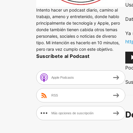
Usa
Intento hacer un podcast diario, camino al
trabajo, ameno y entretenido, donde hablo
Dat
principalmente de tecnología y Apple, pero
donde también tienen cabida otros temas
Ya 
personales, sociales o noticias de diverso
htt
tipo. Mi intención es hacerlo en 10 minutos,
pero rara vez cumplo con este objetivo.
A
Suscríbete al Podcast
u
Po
d
Apple Podcasts
i
Sus
o
RSS
P
l
D
a
Más opciones de suscripción
y
e