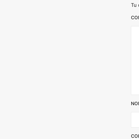
Tu 
r
CO
NO
CO