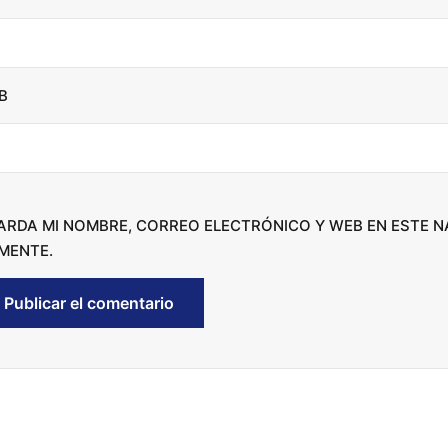
a
s
e
B
o
r
d
e
c
ARDA MI NOMBRE, CORREO ELECTRÓNICO Y WEB EN ESTE 
r
MENTE.
e
a
s
e
v
o
l