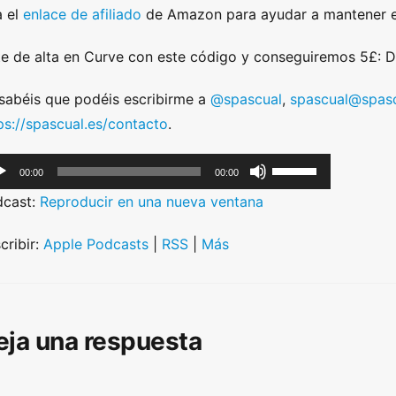
 el
enlace de afiliado
de Amazon para ayudar a mantener e
e de alta en Curve con este código y conseguiremos 5£:
sabéis que podéis escribirme a
@spascual
,
spascual@spasc
ps://spascual.es/contacto
.
U
00:00
00:00
s
dcast:
Reproducir en una nueva ventana
e
U
cribir:
Apple Podcasts
|
RSS
|
Más
p
/
D
eja una respuesta
o
w
n