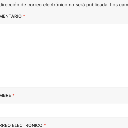
dirección de correo electrónico no será publicada.
Los cam
A
r
MENTARIO
*
r
o
w
k
e
y
s
t
o
i
MBRE
*
n
c
r
RREO ELECTRÓNICO
*
e