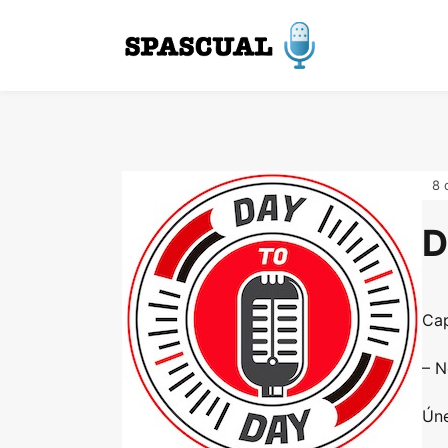
8 
D
Cap
– N
Úne