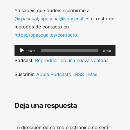
Ya sabéis que podéis escribirme a
@spascual
,
spascual@spascual.es
el resto de
métodos de contacto en
https://spascual.es/contacto
.
A
00:00
00:00
u
Podcast:
Reproducir en una nueva ventana
d
i
Suscribir:
Apple Podcasts
|
RSS
|
Más
o
P
l
Deja una respuesta
a
y
e
Tu dirección de correo electrónico no será
r