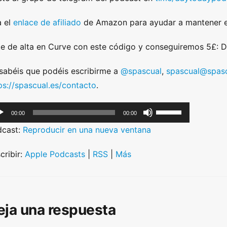
 el
enlace de afiliado
de Amazon para ayudar a mantener e
e de alta en Curve con este código y conseguiremos 5£:
sabéis que podéis escribirme a
@spascual
,
spascual@spasc
ps://spascual.es/contacto
.
U
00:00
00:00
s
dcast:
Reproducir en una nueva ventana
e
U
cribir:
Apple Podcasts
|
RSS
|
Más
p
/
D
eja una respuesta
o
w