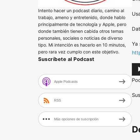
Intento hacer un podcast diario, camino al
Usa
trabajo, ameno y entretenido, donde hablo
principalmente de tecnología y Apple, pero
Dat
donde también tienen cabida otros temas
personales, sociales o noticias de diverso
Ya 
tipo. Mi intención es hacerlo en 10 minutos,
pero rara vez cumplo con este objetivo.
htt
Suscríbete al Podcast
A
u
Po
Apple Podcasts
d
i
Sus
RSS
o
P
l
Más opciones de suscripción
D
a
y