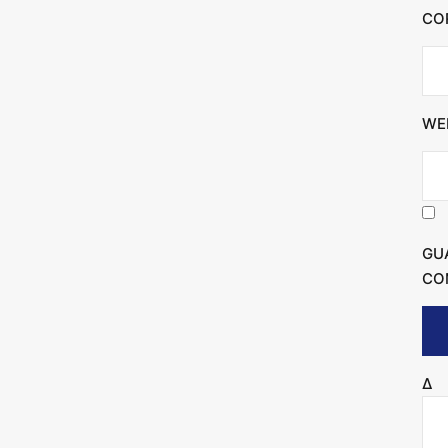
CO
WE
GU
CO
Δ