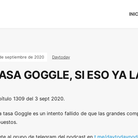
INI
de septiembre de 2020
Daytoday
ASA GOGGLE, SI ESO YA L
ítulo 1309 del 3 sept 2020.
a tasa Goggle es un intento fallido de que las grandes co
uestos.
te al grupo de telegram del podcast en
t.me/daytodaypod