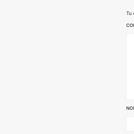
e
Tu 
r
CO
NO