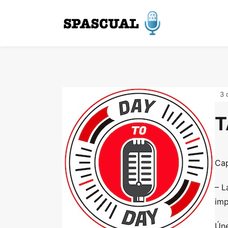
3 
T
Cap
– L
imp
Úne