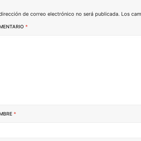
n
dirección de correo electrónico no será publicada.
Los cam
A
r
MENTARIO
*
r
o
w
k
e
y
s
t
o
i
MBRE
*
n
c
r