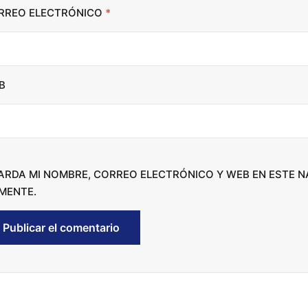
RREO ELECTRÓNICO
*
e
a
s
e
B
o
r
d
e
c
ARDA MI NOMBRE, CORREO ELECTRÓNICO Y WEB EN ESTE 
r
MENTE.
e
a
s
e
v
o