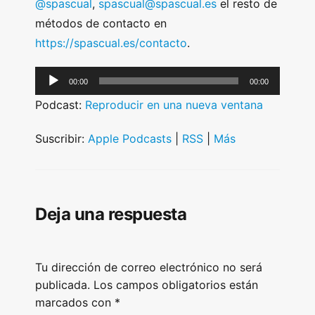
@spascual
,
spascual@spascual.es
el resto de
métodos de contacto en
https://spascual.es/contacto
.
A
00:00
00:00
u
Podcast:
Reproducir en una nueva ventana
d
i
Suscribir:
Apple Podcasts
|
RSS
|
Más
o
P
l
Deja una respuesta
a
y
e
Tu dirección de correo electrónico no será
r
publicada.
Los campos obligatorios están
marcados con
*