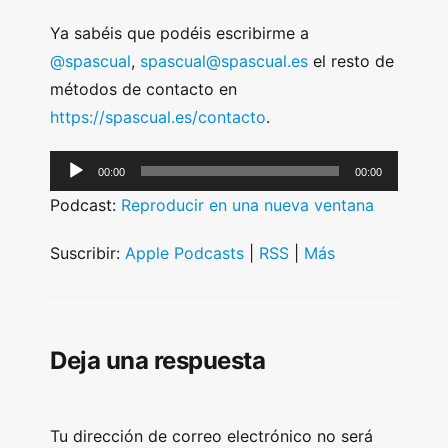
Ya sabéis que podéis escribirme a
@spascual
,
spascual@spascual.es
el resto de
métodos de contacto en
https://spascual.es/contacto
.
A
00:00
00:00
u
Podcast:
Reproducir en una nueva ventana
d
i
Suscribir:
Apple Podcasts
|
RSS
|
Más
o
P
l
Deja una respuesta
a
y
e
Tu dirección de correo electrónico no será
r