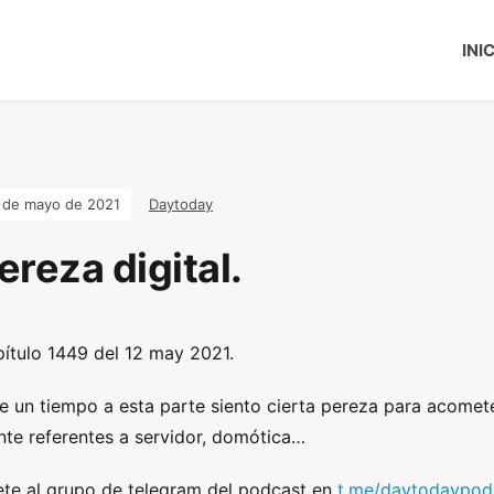
INI
 de mayo de 2021
Daytoday
ereza digital.
ítulo 1449 del 12 may 2021.
e un tiempo a esta parte siento cierta pereza para acome
te referentes a servidor, domótica…
te al grupo de telegram del podcast en
t.me/daytodaypod