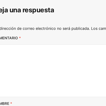
D
eja una respuesta
o
w
n
dirección de correo electrónico no será publicada.
Los cam
A
r
MENTARIO
*
r
o
w
k
e
y
s
t
o
i
MBRE
*