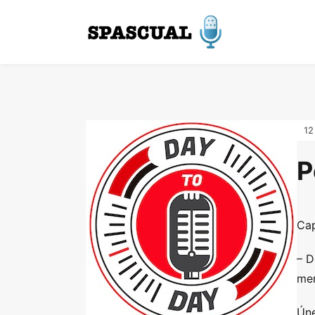
12
P
Cap
– D
men
Úne