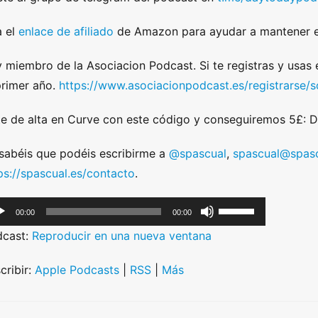
 el
enlace de afiliado
de Amazon para ayudar a mantener e
 miembro de la Asociacion Podcast. Si te registras y usas
primer año.
https://www.asociacionpodcast.es/registrarse
e de alta en Curve con este código y conseguiremos 5£:
sabéis que podéis escribirme a
@spascual
,
spascual@spasc
ps://spascual.es/contacto
.
U
00:00
00:00
s
dcast:
Reproducir en una nueva ventana
e
U
cribir:
Apple Podcasts
|
RSS
|
Más
p
/