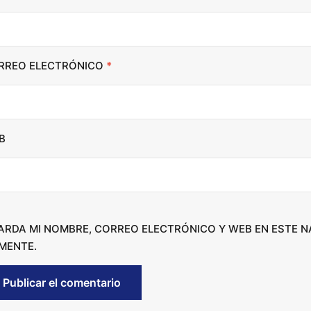
n
c
r
RREO ELECTRÓNICO
*
e
a
s
e
B
o
r
d
e
c
ARDA MI NOMBRE, CORREO ELECTRÓNICO Y WEB EN ESTE 
r
MENTE.
e
a
s