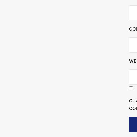
CO
WE
GU
CO