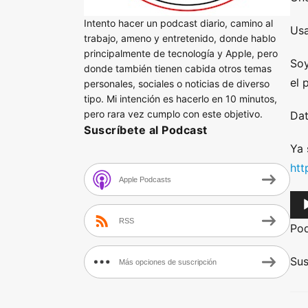
Intento hacer un podcast diario, camino al
Usa
trabajo, ameno y entretenido, donde hablo
principalmente de tecnología y Apple, pero
Soy
donde también tienen cabida otros temas
el 
personales, sociales o noticias de diverso
tipo. Mi intención es hacerlo en 10 minutos,
pero rara vez cumplo con este objetivo.
Dat
Suscríbete al Podcast
Ya 
htt
Apple Podcasts
A
u
RSS
Po
d
i
Sus
Más opciones de suscripción
o
P