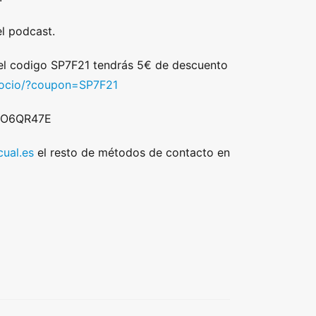
l podcast.
 el codigo SP7F21 tendrás 5€ de descuento
/socio/?coupon=SP7F21
 DO6QR47E
ual.es
el resto de métodos de contacto en