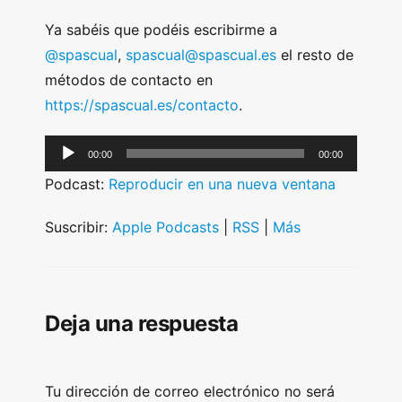
Ya sabéis que podéis escribirme a
@spascual
,
spascual@spascual.es
el resto de
métodos de contacto en
https://spascual.es/contacto
.
A
00:00
00:00
u
Podcast:
Reproducir en una nueva ventana
d
i
Suscribir:
Apple Podcasts
|
RSS
|
Más
o
P
l
Deja una respuesta
a
y
e
Tu dirección de correo electrónico no será
r