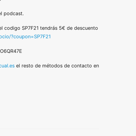
l podcast.
 el codigo SP7F21 tendrás 5€ de descuento
/socio/?coupon=SP7F21
 DO6QR47E
ual.es
el resto de métodos de contacto en