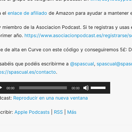
 el
enlace de afiliado
de Amazon para ayudar a mantener e
 miembro de la Asociacion Podcast. Si te registras y usas
primer año.
https://www.asociacionpodcast.es/registrarse
e de alta en Curve con este código y conseguiremos 5£:
sabéis que podéis escribirme a
@spascual
,
spascual@spasc
ps://spascual.es/contacto
.
U
00:00
00:00
s
dcast:
Reproducir en una nueva ventana
e
U
cribir:
Apple Podcasts
|
RSS
|
Más
p
/