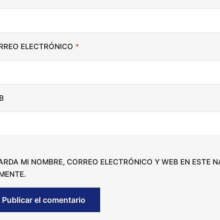
n
c
r
RREO ELECTRÓNICO
*
e
a
s
e
B
o
r
d
e
c
ARDA MI NOMBRE, CORREO ELECTRÓNICO Y WEB EN ESTE 
r
MENTE.
e
a
s