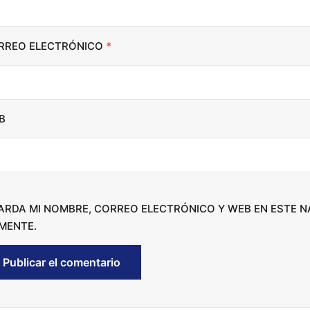
c
r
RREO ELECTRÓNICO
*
e
a
s
e
B
o
r
d
e
c
ARDA MI NOMBRE, CORREO ELECTRÓNICO Y WEB EN ESTE 
r
MENTE.
e
a
s
e