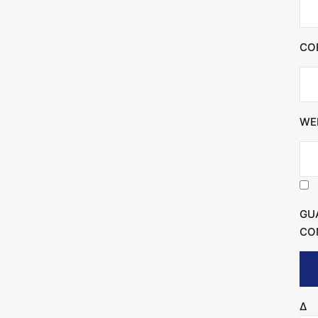
CO
WE
GU
CO
Δ