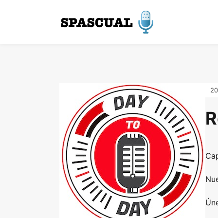
20
R
Cap
Nue
Úne