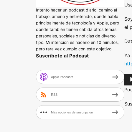
Usa
Intento hacer un podcast diario, camino al
trabajo, ameno y entretenido, donde hablo
Soy
principalmente de tecnología y Apple, pero
el 
donde también tienen cabida otros temas
personales, sociales o noticias de diverso
Dat
tipo. Mi intención es hacerlo en 10 minutos,
pero rara vez cumplo con este objetivo.
Ya 
Suscríbete al Podcast
htt
A
Apple Podcasts
u
Po
d
RSS
i
Sus
o
Más opciones de suscripción
P
l