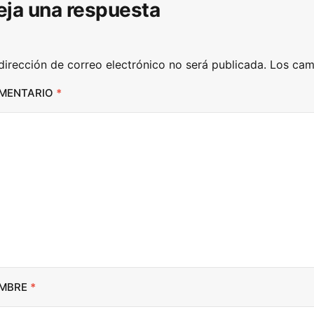
eja una respuesta
o
w
n
dirección de correo electrónico no será publicada.
Los cam
A
r
MENTARIO
*
r
o
w
k
e
y
s
t
o
i
MBRE
*
n