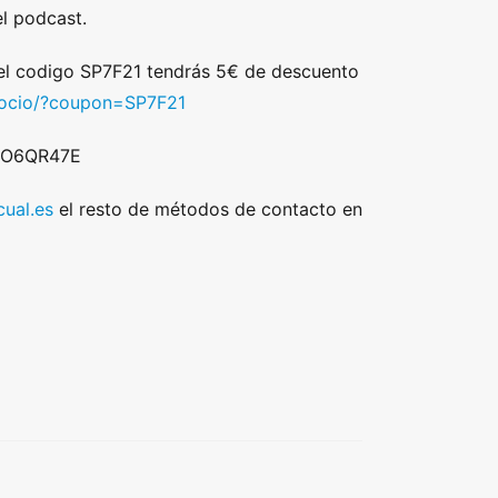
l podcast.
 el codigo SP7F21 tendrás 5€ de descuento
/socio/?coupon=SP7F21
 DO6QR47E
ual.es
el resto de métodos de contacto en