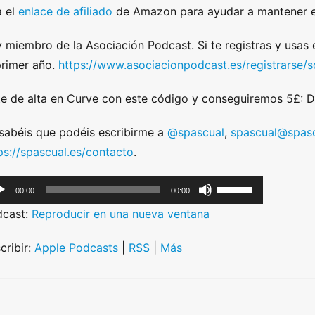
 el
enlace de afiliado
de Amazon para ayudar a mantener e
 miembro de la Asociación Podcast. Si te registras y usas
primer año.
https://www.asociacionpodcast.es/registrarse
e de alta en Curve con este código y conseguiremos 5£:
sabéis que podéis escribirme a
@spascual
,
spascual@spasc
ps://spascual.es/contacto
.
U
00:00
00:00
s
dcast:
Reproducir en una nueva ventana
e
U
cribir:
Apple Podcasts
|
RSS
|
Más
p
/
D