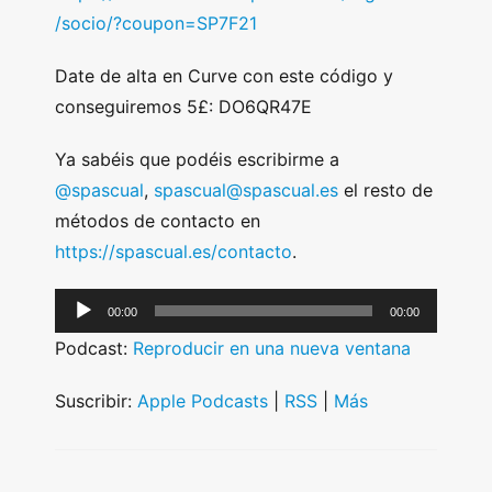
/socio/?coupon=SP7F21
Date de alta en Curve con este código y
conseguiremos 5£: DO6QR47E
Ya sabéis que podéis escribirme a
@spascual
,
spascual@spascual.es
el resto de
métodos de contacto en
https://spascual.es/contacto
.
A
00:00
00:00
u
Podcast:
Reproducir en una nueva ventana
d
i
Suscribir:
Apple Podcasts
|
RSS
|
Más
o
P
l