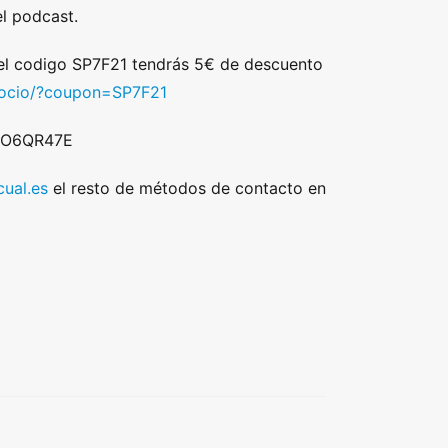
l podcast.
 el codigo SP7F21 tendrás 5€ de descuento
/socio/?coupon=SP7F21
 DO6QR47E
ual.es
el resto de métodos de contacto en