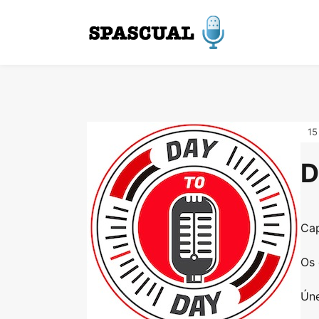
15
D
Cap
Os 
Úne