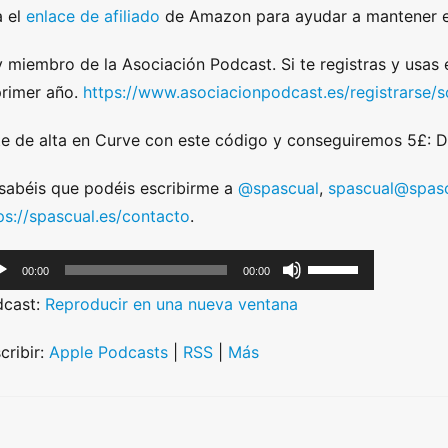
 el
enlace de afiliado
de Amazon para ayudar a mantener e
 miembro de la Asociación Podcast. Si te registras y usas
primer año.
https://www.asociacionpodcast.es/registrarse
e de alta en Curve con este código y conseguiremos 5£:
sabéis que podéis escribirme a
@spascual
,
spascual@spasc
ps://spascual.es/contacto
.
U
00:00
00:00
s
dcast:
Reproducir en una nueva ventana
e
U
cribir:
Apple Podcasts
|
RSS
|
Más
p
/
D