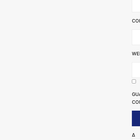
CO
WE
GU
CO
Δ