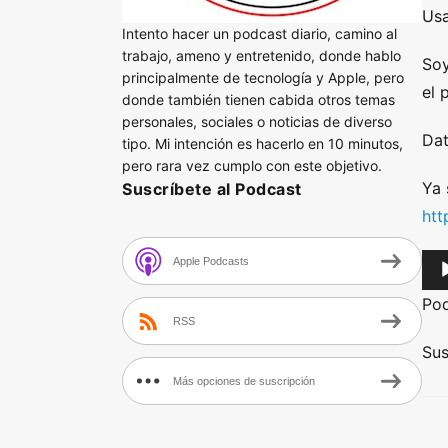
Usa
Intento hacer un podcast diario, camino al
trabajo, ameno y entretenido, donde hablo
Soy
principalmente de tecnología y Apple, pero
el 
donde también tienen cabida otros temas
personales, sociales o noticias de diverso
Dat
tipo. Mi intención es hacerlo en 10 minutos,
pero rara vez cumplo con este objetivo.
Ya 
Suscríbete al Podcast
htt
A
Apple Podcasts
u
Po
d
RSS
i
Sus
o
Más opciones de suscripción
P
l