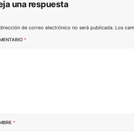
eja una respuesta
o
w
n
dirección de correo electrónico no será publicada.
Los cam
A
r
MENTARIO
*
r
o
w
k
e
y
s
t
o
i
MBRE
*
n