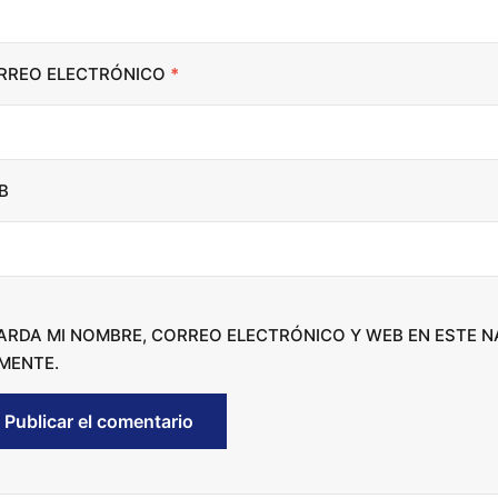
c
r
RREO ELECTRÓNICO
*
e
a
s
e
B
o
r
d
e
c
ARDA MI NOMBRE, CORREO ELECTRÓNICO Y WEB EN ESTE 
r
MENTE.
e
a
s
e