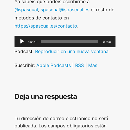
Ya sabéis que podéis escribirme a
@spascual
,
spascual@spascual.es
el resto de
métodos de contacto en
https://spascual.es/contacto
.
A
00:00
00:00
u
Podcast:
Reproducir en una nueva ventana
d
i
Suscribir:
Apple Podcasts
|
RSS
|
Más
o
P
l
Deja una respuesta
a
y
e
Tu dirección de correo electrónico no será
r
publicada.
Los campos obligatorios están