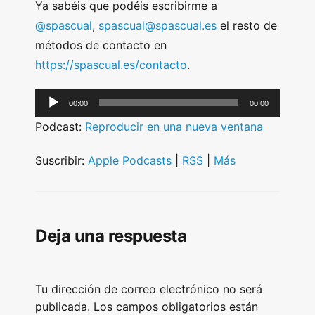
Ya sabéis que podéis escribirme a
@spascual
,
spascual@spascual.es
el resto de
métodos de contacto en
https://spascual.es/contacto
.
A
00:00
00:00
u
Podcast:
Reproducir en una nueva ventana
d
i
Suscribir:
Apple Podcasts
|
RSS
|
Más
o
P
l
Deja una respuesta
a
y
e
Tu dirección de correo electrónico no será
r
publicada.
Los campos obligatorios están