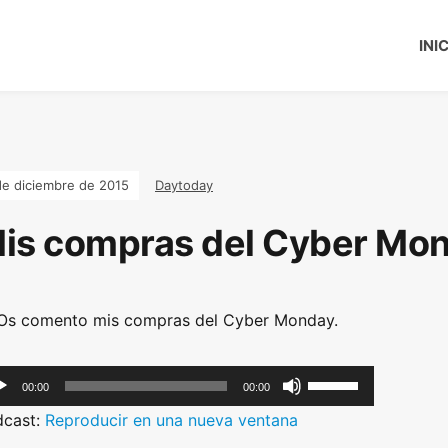
INI
de diciembre de 2015
Daytoday
is compras del Cyber Mon
Os comento mis compras del Cyber Monday.
U
00:00
00:00
s
dcast:
Reproducir en una nueva ventana
e