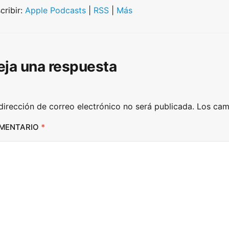
U
cribir:
Apple Podcasts
|
RSS
|
Más
p
/
D
eja una respuesta
o
w
n
dirección de correo electrónico no será publicada.
Los cam
A
r
MENTARIO
*
r
o
w
k
e
y
s