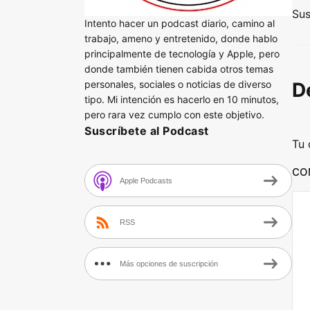
i
Sus
Intento hacer un podcast diario, camino al
o
trabajo, ameno y entretenido, donde hablo
P
principalmente de tecnología y Apple, pero
l
donde también tienen cabida otros temas
personales, sociales o noticias de diverso
D
a
tipo. Mi intención es hacerlo en 10 minutos,
y
pero rara vez cumplo con este objetivo.
e
Suscríbete al Podcast
Tu 
r
CO
Apple Podcasts
RSS
Más opciones de suscripción