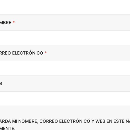
t
o
i
MBRE
*
n
c
r
RREO ELECTRÓNICO
*
e
a
s
e
B
o
r
d
e
c
ARDA MI NOMBRE, CORREO ELECTRÓNICO Y WEB EN ESTE 
r
MENTE.