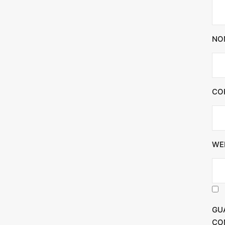
NO
CO
WE
GU
CO