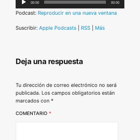
A
00:00
00:00
u
Podcast:
Reproducir en una nueva ventana
d
i
Suscribir:
Apple Podcasts
|
RSS
|
Más
o
P
l
Deja una respuesta
a
y
e
Tu dirección de correo electrónico no será
r
publicada.
Los campos obligatorios están
marcados con
*
COMENTARIO
*