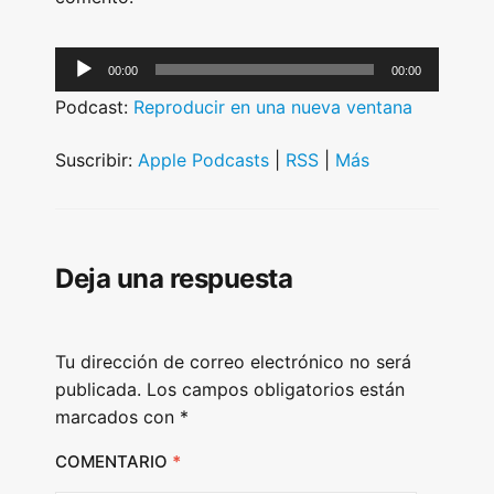
A
00:00
00:00
u
Podcast:
Reproducir en una nueva ventana
d
i
Suscribir:
Apple Podcasts
|
RSS
|
Más
o
P
l
Deja una respuesta
a
y
e
Tu dirección de correo electrónico no será
r
publicada.
Los campos obligatorios están
marcados con
*
COMENTARIO
*