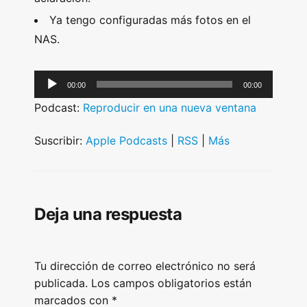
Ya tengo configuradas más fotos en el
NAS.
A
00:00
00:00
u
Podcast:
Reproducir en una nueva ventana
d
i
Suscribir:
Apple Podcasts
|
RSS
|
Más
o
P
l
Deja una respuesta
a
y
e
Tu dirección de correo electrónico no será
r
publicada.
Los campos obligatorios están
marcados con
*