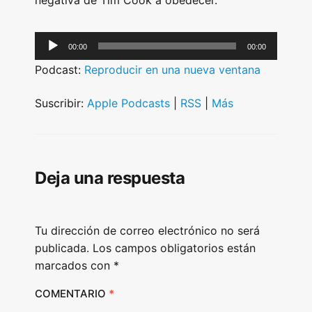
negativa de Tim Cook a obedecer.
A
00:00
00:00
u
Podcast:
Reproducir en una nueva ventana
d
i
Suscribir:
Apple Podcasts
|
RSS
|
Más
o
P
l
Deja una respuesta
a
y
e
Tu dirección de correo electrónico no será
r
publicada.
Los campos obligatorios están
marcados con
*
COMENTARIO
*