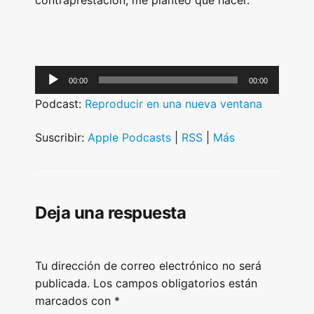
contraprestación, me planteo que hacer.
A
00:00
00:00
u
Podcast:
Reproducir en una nueva ventana
d
i
Suscribir:
Apple Podcasts
|
RSS
|
Más
o
P
l
Deja una respuesta
a
y
e
Tu dirección de correo electrónico no será
r
publicada.
Los campos obligatorios están
marcados con
*