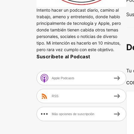
Po
d
Intento hacer un podcast diario, camino al
i
Sus
trabajo, ameno y entretenido, donde hablo
o
principalmente de tecnología y Apple, pero
P
donde también tienen cabida otros temas
personales, sociales o noticias de diverso
l
tipo. Mi intención es hacerlo en 10 minutos,
D
a
pero rara vez cumplo con este objetivo.
y
Suscríbete al Podcast
e
Tu 
r
Apple Podcasts
CO
RSS
Más opciones de suscripción