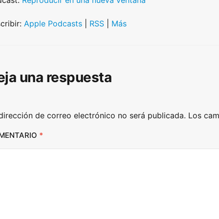
dcast:
Reproducir en una nueva ventana
e
U
cribir:
Apple Podcasts
|
RSS
|
Más
p
/
D
eja una respuesta
o
w
n
dirección de correo electrónico no será publicada.
Los cam
A
r
MENTARIO
*
r
o
w
k
e
y