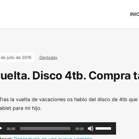
INI
 de julio de 2016
Daytoday
uelta. Disco 4tb. Compra t
Tras la vuelta de vacaciones os hablo del disco de 4tb que
tablet para mi hijo.
U
00:00
00:00
s