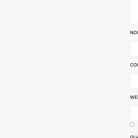
NO
CO
WE
GU