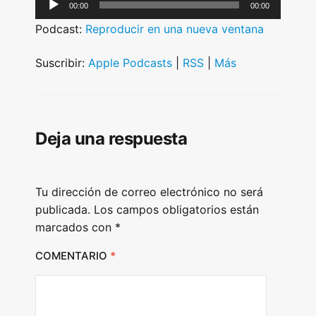
A
00:00
00:00
u
Podcast:
Reproducir en una nueva ventana
d
i
Suscribir:
Apple Podcasts
|
RSS
|
Más
o
P
l
Deja una respuesta
a
y
e
Tu dirección de correo electrónico no será
r
publicada.
Los campos obligatorios están
marcados con
*
COMENTARIO
*