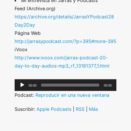
Mi entrevista en Jarras y Podcasts
Feed (Archive.org)
https://archive.org/details/JarrasYPodcast28
Day2Day
Página Web
http://jarrasypodcast.com/?p=395#more-395
iVoox
http://www.ivoox.com/jarras-podcast-20-
day-to-day-audios-mp3_rf_13181377_1.html
A
00:00
00:00
u
Podcast:
Reproducir en una nueva ventana
d
i
Suscribir:
Apple Podcasts
|
RSS
|
Más
o
P