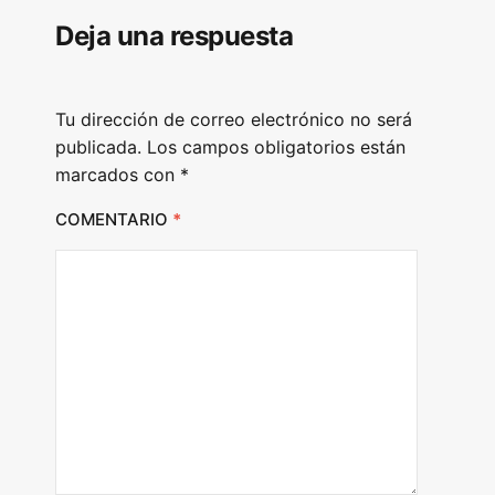
l
Deja una respuesta
a
y
e
Tu dirección de correo electrónico no será
r
publicada.
Los campos obligatorios están
marcados con
*
COMENTARIO
*