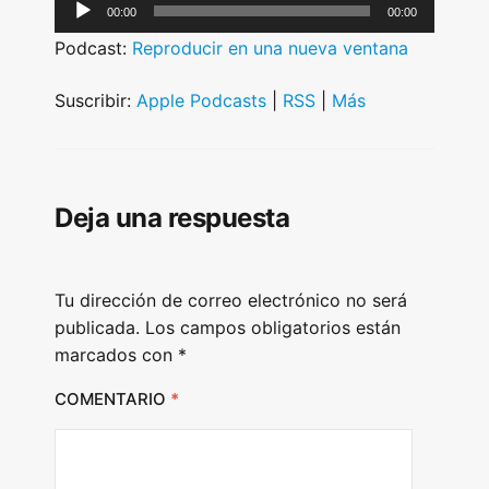
A
00:00
00:00
u
Podcast:
Reproducir en una nueva ventana
d
i
Suscribir:
Apple Podcasts
|
RSS
|
Más
o
P
l
Deja una respuesta
a
y
e
Tu dirección de correo electrónico no será
r
publicada.
Los campos obligatorios están
marcados con
*
COMENTARIO
*