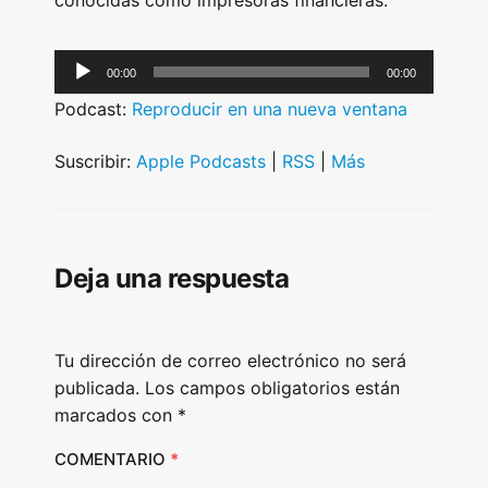
conocidas como impresoras financieras.
A
00:00
00:00
u
Podcast:
Reproducir en una nueva ventana
d
i
Suscribir:
Apple Podcasts
|
RSS
|
Más
o
P
l
Deja una respuesta
a
y
e
Tu dirección de correo electrónico no será
r
publicada.
Los campos obligatorios están
marcados con
*
COMENTARIO
*