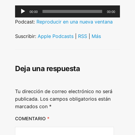
A
00:00
00:00
u
Podcast:
Reproducir en una nueva ventana
d
i
Suscribir:
Apple Podcasts
|
RSS
|
Más
o
P
l
Deja una respuesta
a
y
e
Tu dirección de correo electrónico no será
r
publicada.
Los campos obligatorios están
marcados con
*
COMENTARIO
*