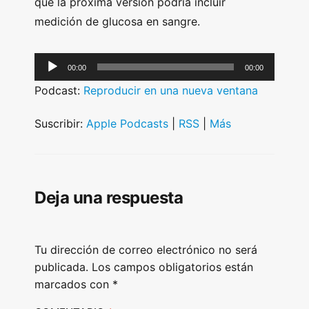
que la próxima versión podría incluir
medición de glucosa en sangre.
A
00:00
00:00
u
Podcast:
Reproducir en una nueva ventana
d
i
Suscribir:
Apple Podcasts
|
RSS
|
Más
o
P
l
Deja una respuesta
a
y
e
Tu dirección de correo electrónico no será
r
publicada.
Los campos obligatorios están
marcados con
*