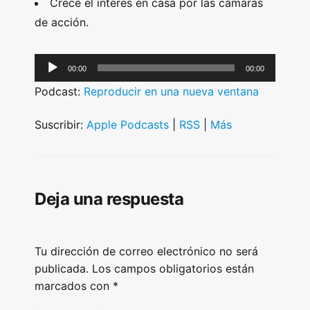
Crece el interés en casa por las cámaras
de acción.
A
00:00
00:00
u
Podcast:
Reproducir en una nueva ventana
d
i
Suscribir:
Apple Podcasts
|
RSS
|
Más
o
P
l
Deja una respuesta
a
y
e
Tu dirección de correo electrónico no será
r
publicada.
Los campos obligatorios están
marcados con
*