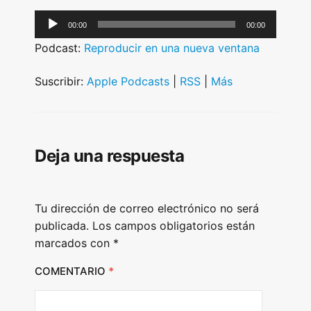
A
00:00
00:00
u
Podcast:
Reproducir en una nueva ventana
d
i
Suscribir:
Apple Podcasts
|
RSS
|
Más
o
P
l
Deja una respuesta
a
y
e
Tu dirección de correo electrónico no será
r
publicada.
Los campos obligatorios están
marcados con
*
COMENTARIO
*