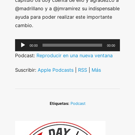
capítulo os doy cuenta de ello y agradezco a
@madrillano y a @jmramirez su indispensable
ayuda para poder realizar este importante
cambio.
A
00:00
00:00
u
Podcast:
Reproducir en una nueva ventana
d
i
Suscribir:
Apple Podcasts
|
RSS
|
Más
o
P
l
a
Etiquetas:
Podcast
y
e
r