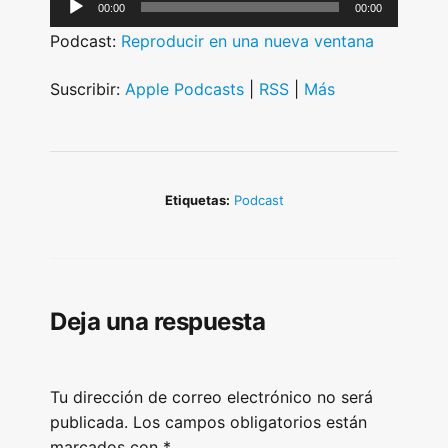
A
00:00
00:00
u
Podcast:
Reproducir en una nueva ventana
d
i
Suscribir:
Apple Podcasts
|
RSS
|
Más
o
P
l
a
Etiquetas:
Podcast
y
e
r
Deja una respuesta
Tu dirección de correo electrónico no será
publicada.
Los campos obligatorios están
marcados con
*