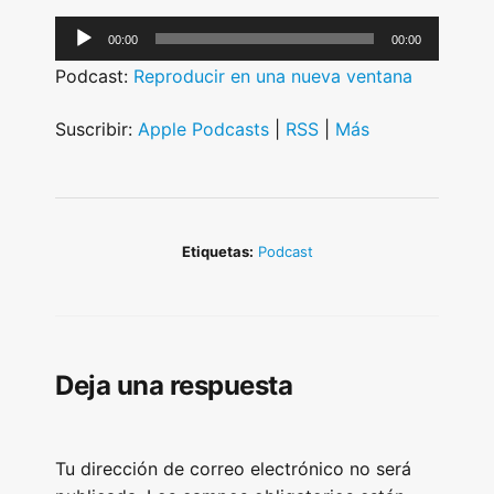
A
00:00
00:00
u
Podcast:
Reproducir en una nueva ventana
d
i
Suscribir:
Apple Podcasts
|
RSS
|
Más
o
P
l
a
Etiquetas:
Podcast
y
e
r
Deja una respuesta
Tu dirección de correo electrónico no será