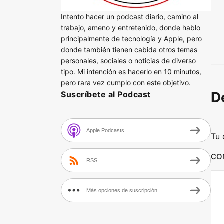
P
Intento hacer un podcast diario, camino al
l
trabajo, ameno y entretenido, donde hablo
a
principalmente de tecnología y Apple, pero
y
donde también tienen cabida otros temas
personales, sociales o noticias de diverso
e
tipo. Mi intención es hacerlo en 10 minutos,
r
pero rara vez cumplo con este objetivo.
D
Suscríbete al Podcast
Apple Podcasts
Tu 
CO
RSS
Más opciones de suscripción