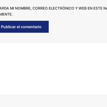
s
ARDA MI NOMBRE, CORREO ELECTRÓNICO Y WEB EN ESTE 
e
MENTE.
v
o
l
u
m
e
.