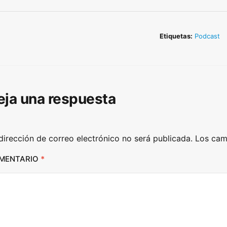
/
D
o
Etiquetas:
Podcast
w
n
A
r
eja una respuesta
r
o
w
dirección de correo electrónico no será publicada.
Los cam
k
MENTARIO
*
e
y
s
t
o