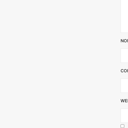
NO
CO
WE