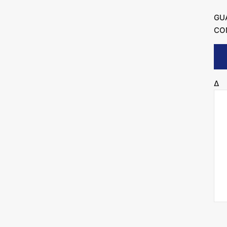
GU
CO
Δ