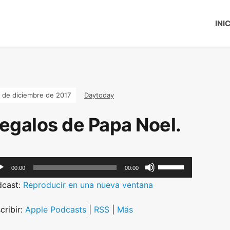
INI
 de diciembre de 2017
Daytoday
egalos de Papa Noel.
U
00:00
00:00
s
dcast:
Reproducir en una nueva ventana
e
U
cribir:
Apple Podcasts
|
RSS
|
Más
p