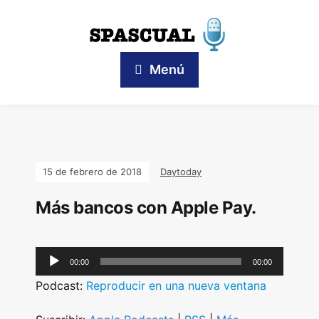
Menú
15 de febrero de 2018
Daytoday
Más bancos con Apple Pay.
A
00:00
00:00
u
Podcast:
Reproducir en una nueva ventana
d
i