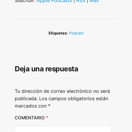
Suscribir:
Apple Podcasts
|
RSS
|
Más
o
P
l
a
Etiquetas:
Podcast
y
e
r
Deja una respuesta
Tu dirección de correo electrónico no será
publicada.
Los campos obligatorios están
marcados con
*
COMENTARIO
*