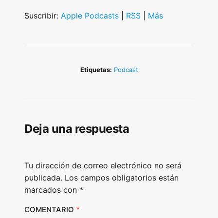
i
Suscribir:
Apple Podcasts
|
RSS
|
Más
o
P
l
a
Etiquetas:
Podcast
y
e
r
Deja una respuesta
Tu dirección de correo electrónico no será
publicada.
Los campos obligatorios están
marcados con
*
COMENTARIO
*