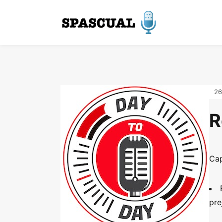
26
R
Cap
pre