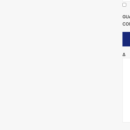
GU
CO
Δ