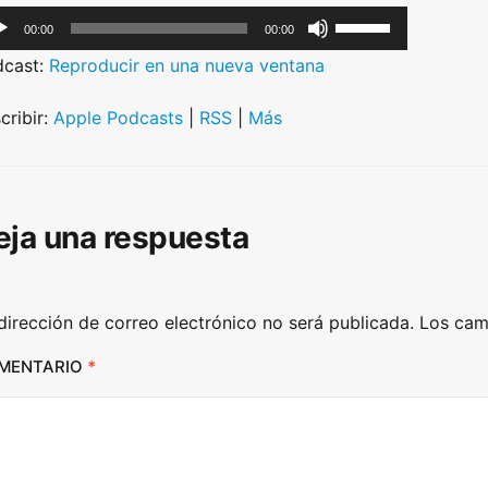
U
00:00
00:00
s
dcast:
Reproducir en una nueva ventana
e
U
cribir:
Apple Podcasts
|
RSS
|
Más
p
/
D
eja una respuesta
o
w
n
dirección de correo electrónico no será publicada.
Los cam
A
r
MENTARIO
*
r
o
w
k