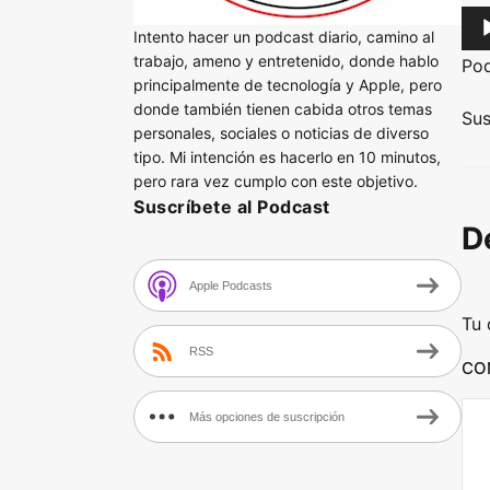
A
Intento hacer un podcast diario, camino al
u
trabajo, ameno y entretenido, donde hablo
Po
d
principalmente de tecnología y Apple, pero
donde también tienen cabida otros temas
i
Sus
personales, sociales o noticias de diverso
o
tipo. Mi intención es hacerlo en 10 minutos,
P
pero rara vez cumplo con este objetivo.
l
Suscríbete al Podcast
D
a
y
Apple Podcasts
e
Tu 
r
RSS
CO
Más opciones de suscripción