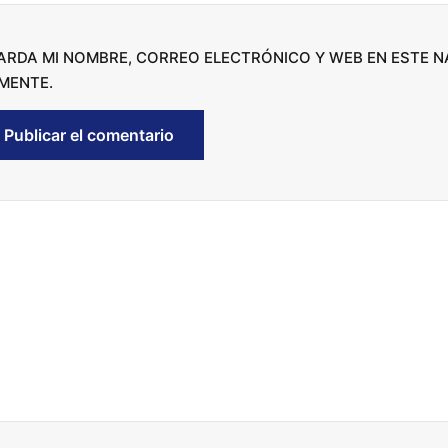
e
c
ARDA MI NOMBRE, CORREO ELECTRÓNICO Y WEB EN ESTE 
r
MENTE.
e
a
s
e
v
o
l
u
m
e
.