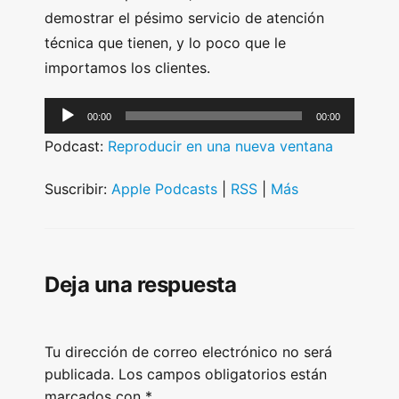
demostrar el pésimo servicio de atención
técnica que tienen, y lo poco que le
importamos los clientes.
A
00:00
00:00
u
Podcast:
Reproducir en una nueva ventana
d
i
Suscribir:
Apple Podcasts
|
RSS
|
Más
o
P
l
Deja una respuesta
a
y
e
Tu dirección de correo electrónico no será
r
publicada.
Los campos obligatorios están
marcados con
*