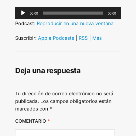
A
00:00
00:00
u
Podcast:
Reproducir en una nueva ventana
d
i
Suscribir:
Apple Podcasts
|
RSS
|
Más
o
P
l
Deja una respuesta
a
y
e
Tu dirección de correo electrónico no será
r
publicada.
Los campos obligatorios están
marcados con
*
COMENTARIO
*