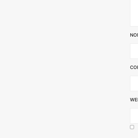
NO
CO
WE