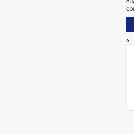
GU
CO
Δ