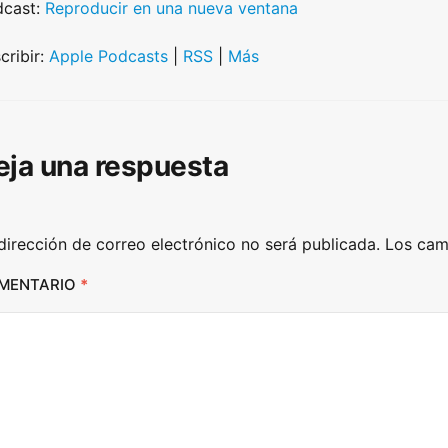
dcast:
Reproducir en una nueva ventana
e
U
cribir:
Apple Podcasts
|
RSS
|
Más
p
/
D
eja una respuesta
o
w
n
dirección de correo electrónico no será publicada.
Los cam
A
r
MENTARIO
*
r
o
w
k
e
y