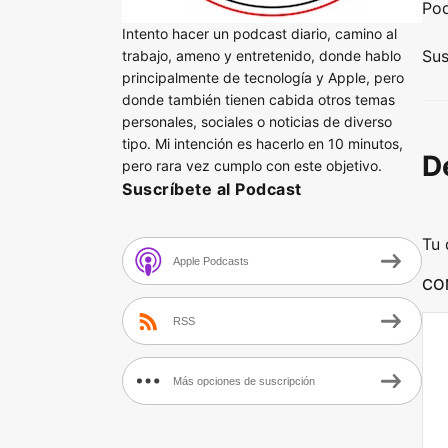
Po
d
Intento hacer un podcast diario, camino al
i
Sus
trabajo, ameno y entretenido, donde hablo
principalmente de tecnología y Apple, pero
o
donde también tienen cabida otros temas
P
personales, sociales o noticias de diverso
l
tipo. Mi intención es hacerlo en 10 minutos,
D
a
pero rara vez cumplo con este objetivo.
Suscríbete al Podcast
y
e
Tu 
r
Apple Podcasts
CO
RSS
Más opciones de suscripción