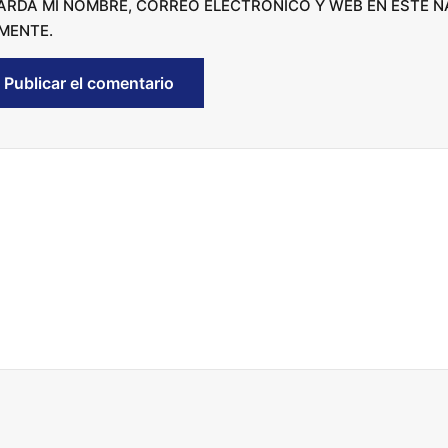
ARDA MI NOMBRE, CORREO ELECTRÓNICO Y WEB EN ESTE 
r
MENTE.
e
a
s
e
v
o
l
u
m
e
.