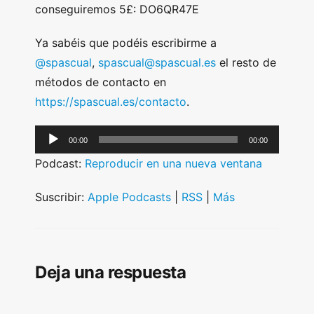
conseguiremos 5£: DO6QR47E
Ya sabéis que podéis escribirme a
@spascual
,
spascual@spascual.es
el resto de
métodos de contacto en
https://spascual.es/contacto
.
A
00:00
00:00
u
Podcast:
Reproducir en una nueva ventana
d
i
Suscribir:
Apple Podcasts
|
RSS
|
Más
o
P
l
Deja una respuesta
a
y
e