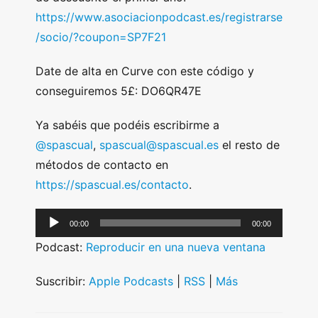
https://www.asociacionpodcast.es/registrarse
/socio/?coupon=SP7F21
Date de alta en Curve con este código y
conseguiremos 5£: DO6QR47E
Ya sabéis que podéis escribirme a
@spascual
,
spascual@spascual.es
el resto de
métodos de contacto en
https://spascual.es/contacto
.
A
00:00
00:00
u
Podcast:
Reproducir en una nueva ventana
d
i
Suscribir:
Apple Podcasts
|
RSS
|
Más
o
P