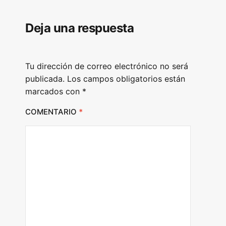
l
Deja una respuesta
a
y
e
Tu dirección de correo electrónico no será
r
publicada.
Los campos obligatorios están
marcados con
*
COMENTARIO
*